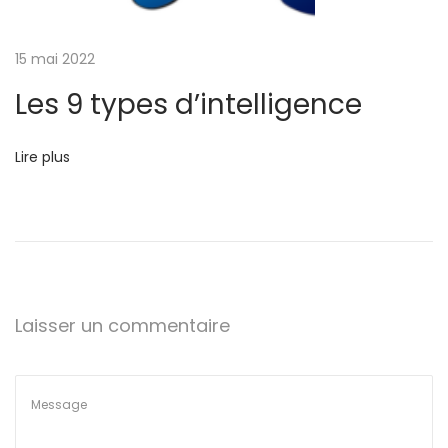
e
.
15 mai 2022
Q
u
Les 9 types d’intelligence
e
l
Lire plus
e
s
t
l
e
v
Laisser un commentaire
ô
t
r
e