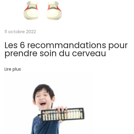
d
M
a
p
11 octobre 2022
p
Les 6 recommandations pour
i
prendre soin du cerveau
n
g
Lire plus
L
e
s
3
s
t
y
l