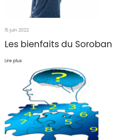
e
s
d
’
15 juin 2022
a
Les bienfaits du Soroban
p
p
Lire plus
r
e
n
t
i
s
s
a
g