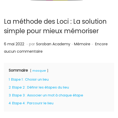
La méthode des Loci : La solution
simple pour mieux mémoriser
.
.
.
P
P
1
6 mai 2022
par
Soroban Academy
Mémoire
Encore
u
u
5
aucun commentaire
b
b
m
l
l
a
Sommaire
masquer
i
i
i
1
Etape 1 : Choisir un lieu
é
é
2
l
d
2
Etape 2 : Définir les étapes du lieu
0
e
a
2
3
Etape 3 : Associer un mot à chaque étape
n
2
4
Etape 4 : Parcourir le lieu
s