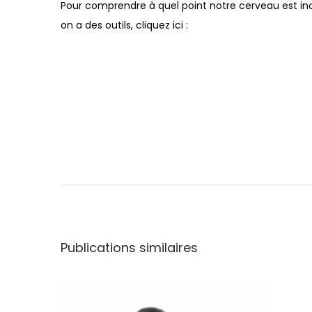
Pour comprendre à quel point notre cerveau est incr
on a des outils, cliquez ici :
L
e
s
b
i
Publications similaires
e
n
f
a