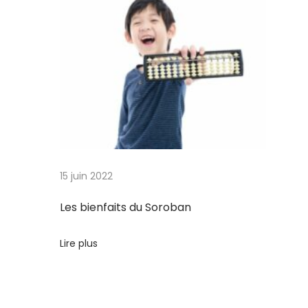
i
t
s
d
u
S
o
r
o
15 juin 2022
b
a
Les bienfaits du Soroban
n
Lire plus