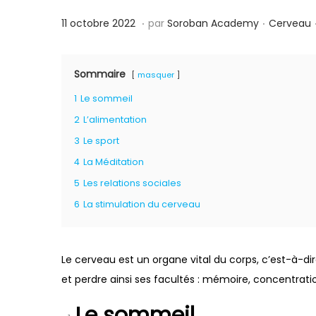
.
.
P
P
1
11 octobre 2022
par
Soroban Academy
Cerveau
u
u
1
b
b
o
Sommaire
masquer
l
l
c
1
Le sommeil
i
i
t
é
é
2
L’alimentation
o
l
d
b
3
Le sport
e
a
r
4
La Méditation
n
e
5
Les relations sociales
s
2
6
La stimulation du cerveau
0
2
2
Le cerveau est un organe vital du corps, c’est-à-d
et perdre ainsi ses facultés : mémoire, concentrati
Le sommeil